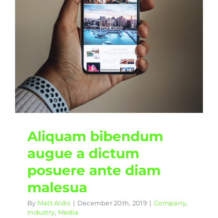
Aliquam bibendum
augue a dictum
posuere ante diam
malesua
By
Matt Aldis
|
December 20th, 2019
|
Company
,
Industry
,
Media