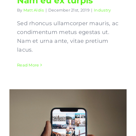
Nam eu ex turpis
By
Matt Aldis
|
December 21st, 2019
|
Industry
Sed rhoncus ullamcorper mauris, ac
condimentum metus egestas ut.
Nam et urna ante, vitae pretium
lacus.
Read More